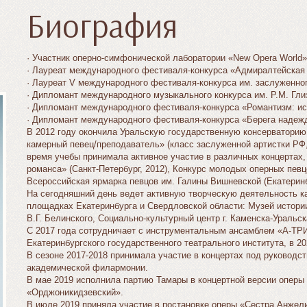
Биография
· Участник оперно-симфонической лаборатории «New Opera World»
· Лауреат международного фестиваля-конкурса «Адмиралтейская з
· Лауреат V международного фестиваля-конкурса им. заслуженног
· Дипломант международного музыкального конкурса им. Р.М. Глиэ
· Дипломант международного фестиваля-конкурса «Романтизм: ист
· Дипломант международного фестиваля-конкурса «Берега надежд
В 2012 году окончила Уральскую государственную консерваторию 
камерный певец/преподаватель» (класс заслуженной артистки Р
время учебы принимала активное участие в различных концертах,
романса» (Санкт-Петербург, 2012), Конкурс молодых оперных певцо
Всероссийская ярмарка певцов им. Галины Вишневской (Екатеринбу
На сегодняшний день ведет активную творческую деятельность ка
площадках Екатеринбурга и Свердловской области: Музей истории
В.Г. Белинского, Социально-культурный центр г. Каменска-Уральск
С 2017 года сотрудничает с инструментальным ансамблем «А-ТРИ
Екатеринбургского государственного театрального института, в 2
В сезоне 2017-2018 принимала участие в концертах под руковод
академической филармонии.
В мае 2019 исполнила партию Тамары в концертной версии оперы
«Орджоникидзевский».
В июле 2019 приняла участие в постановке оперы «Сестра Анжел