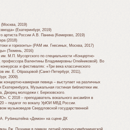
 (Москва, 2019)
везда» (Екатеринбург, 2019)
о артиста России А.В. Панина (Кемерово, 2019)
ра (2018)
оки и горизонты» (РАМ им. Гнесиных, Москва, 2017)
ы» (Тюмень, 2016)
им. М.П. Мусоргского по специальности «Концертно-
Ф, профессора Валентины Владимировны Олейниковой). Во
 конкурсах и фестивалях: «Три века классического
в им. Е. Образцовой (Санкт-Петербург, 2011),
рг, 2009).
к концертно-камерная певица – выступает на различных
 Екатеринбурга, Музыкальная гостиная библиотеки им.
а, Дворец молодежи г. Березовского.
О». C 2018 – преподаватель вокального ансамбля в
020 – педагог по вокалу УрЮИ МВД России.
ством музыковедов Свердловской государственной
 А. Рубинштейна «Демон» на сцене ДК
ика» Дж. Пуччини в рамках летней оперно-симфонической