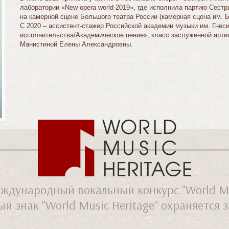
лаборатории «New opera world-2019», где исполнила партию Сест
на камерной сцене Большого театра России (камерная сцена им. Б
С 2020 – ассистент-стажер Российской академии музыки им. Гнес
исполнительства/Академическое пение», класс заслуженной артис
Манистиной Елены Александровны.
ждународный вокальный конкурс "World Mus
й знак "World Music Heritage" охраняется 