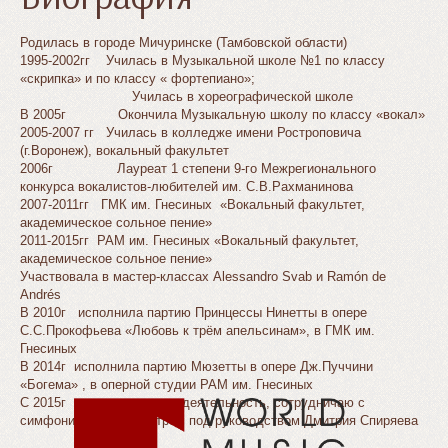
Родилась в городе Мичуринске (Тамбовской области)
1995-2002гг Училась в Музыкальной школе №1 по классу
«скрипка» и по классу « фортепиано»;
Училась в хореографической школе
В 2005г Окончила Музыкальную школу по классу «вокал»
2005-2007 гг Училась в колледже имени Ростроповича
(г.Воронеж), вокальный факультет
2006г Лауреат 1 степени 9-го Межрегионального
конкурса вокалистов-любителей им. С.В.Рахманинова
2007-2011гг ГМК им. Гнесиных «Вокальный факультет,
академическое сольное пение»
2011-2015гг РАМ им. Гнесиных «Вокальный факультет,
академическое сольное пение»
Участвовала в мастер-классах Alessandro Svab и Ramón de
Andrés
В 2010г исполнила партию Принцессы Нинетты в опере
С.С.Прокофьева «Любовь к трём апельсинам», в ГМК им.
Гнесиных
В 2014г исполнила партию Мюзетты в опере Дж.Пуччини
«Богема» , в оперной студии РАМ им. Гнесиных
С 2015г веду концертную деятельность, сотрудничаю с
симфоническим оркестром под руководством Дмитрия Спиряева