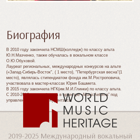
Биография
В 2010 году закончила НСМШ(колледж) по классу альта
Ю.Н.Мазченко, также обучалась в вокальном классе
О.Ю.Обуховой.
Лауреат региональных, международных конкурсов на альте
(«Запад-Сибирь-Восток", ( 1 место), "Петербургская весна"(1
место), являлась стипендиатом фонда им.М.Ростроповича,
участвовала в мастер-классах Юрия Башмета.
В 2015 году закончила НГК(им.М.И.Глинки) по классу альта.
С 2010-2018 годы работала в оркестре «MusicAeterna” под
управлением Теодора Курентзиса.
2019-2025
Международный вокальный