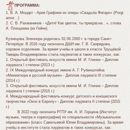
ПРОГРАММА:
1. В. А. Моцарт - Ария Графини из оперы «Свадьба Фигаро» (Porgi
amor…)
2. С. В. Рахманинов - «Дитя! Как цветок, ты прекрасна…», слова
А. Плещеева (из Гейне)
Кузнецова Элеонора родилась 02.06.2000 г. в городе Санкт-
Петербург. В 2016 году окончила ДШИ им. Г. В. Свиридова,
хоровое отделение. За время учебы в школе в классе Трущёвой
Тамары Владимировны стала лауреатом в таких конкурсах, как:
1. Открытый фестиваль искусств имени М. И. Глинки – Диплом
лауреата I степени (2013 г.)
2. IX Международный конкурс имени А. Г. Рубинштейна
«Миниатюра в русской музыке» - Диплом лауреата III степени
(2014 г.)
3. Открытый фестиваль искусств имени М. И. Глинки – Диплом
лауреата I степени (2015 г.)
4. Международный фестиваль-конкурс детского и юношеского
творчества «Окно в Европу» - Диплом лауреата II степени (2015
г.)
В 2022 году окончила РГПУ им. А. И. Герцена (Институт
музыки, театра и хореографии) по специальности «Музыкальное
образование» (класс Савельевой Юлии Владимировны). За время
учебы в институте стала лауреатом в таких конкурсах, как
: