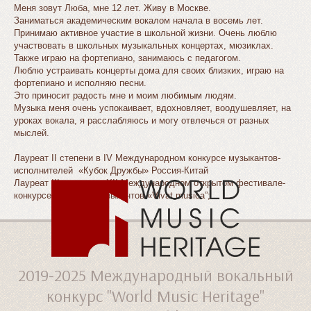
Меня зовут Люба, мне 12 лет. Живу в Москве.
Заниматься академическим вокалом начала в восемь лет.
Принимаю активное участие в школьной жизни. Очень люблю
участвовать в школьных музыкальных концертах, мюзиклах.
Также играю на фортепиано, занимаюсь с педагогом.
Люблю устраивать концерты дома для своих близких, играю на
фортепиано и исполняю песни.
Это приносит радость мне и моим любимым людям.
Музыка меня очень успокаивает, вдохновляет, воодушевляет, на
уроках вокала, я расслабляюсь и могу отвлечься от разных
мыслей.
Лауреат II степени в IV Международном конкурсе музыкантов-
исполнителей «Кубок Дружбы» Россия-Китай
Лауреат III степени в XII Международном открытом фестивале-
конкурсе молодых музыкантов «Vivat musica”;
2019-2025
Международный вокальный
конкурс "World Music Heritage"