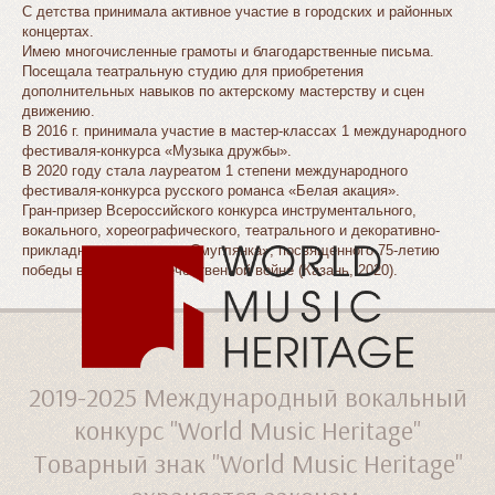
С детства принимала активное участие в городских и районных
концертах.
Имею многочисленные грамоты и благодарственные письма.
Посещала театральную студию для приобретения
дополнительных навыков по актерскому мастерству и сцен
движению.
В 2016 г. принимала участие в мастер-классах 1 международного
фестиваля-конкурса «Музыка дружбы».
В 2020 году стала лауреатом 1 степени международного
фестиваля-конкурса русского романса «Белая акация».
Гран-призер Всероссийского конкурса инструментального,
вокального, хореографического, театрального и декоративно-
прикладного искусства «Смуглянка», посвященного 75-летию
победы в Великой Отечественной войне (Казань, 2020).
2019-2025
Международный вокальный
конкурс "World Music Heritage"
Товарный знак "World Music Heritage"