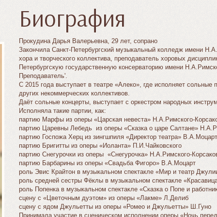
Биография
Прокудина Дарья Валерьевна, 29 лет, сопрано
Закончила Санкт-Петербургский музыкальный колледж имени Н.А.
хора и творческого коллектива, преподаватель хоровых дисциплин 
Петербургскую государственную консерваторию имени Н.А.Римско
Преподаватель'.
С 2015 года выступает в театре «Алеко», где исполняет сольные
других некоммерческих коллективов.
Даёт сольные концерты, выступает с оркестром народных инструм
Исполняла такие партии, как:
партию Марфы из оперы «Царская невеста» Н.А.Римского-Корсак
партию Царевны Лебедь из оперы «Сказка о царе Салтане» Н.А.Р
партию Госпожа Херц из зингшпиля «Директор театра» В.А.Моцар
партию Бригитты из оперы «Иоланта» П.И.Чайковского
партию Снегурочки из оперы «Снегурочка» Н.А.Римского-Корсако
партию Барбарины из оперы «Свадьба Фигоро» В.А.Моцарт
роль Эвис Крайтон в музыкальном спектакле «Мир и театр Джул
роль средней сестры Фёклы в музыкальном спектакле «Красави
роль Попенка в музыкальном спектакле «Сказка о Попе и работни
сцену с «Цветочным дуэтом» из оперы «Лакме» Л.Делиб
сцену с ядом Джульетты из оперы «Ромео и Джульетты» Ш.Гуно
Принимала участие в сценическом исполнении оперы «Ночь перед