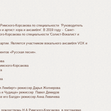
Римского-Корсакова по специальности 'Руководитель
и артист хора и ансамбля'. В 2019 году - Санкт-
го-Корсакова по специальности 'Солист-Вокалист и
 партии. Является участником вокального ансамбля VOX и
ентов «Русская песня».
ова
имского-Корсакова
та
ва
ии Лемберт» режиссер Дарья Жолнерова
ца и Чудище» режиссер Павел Демидов
ке его Балде» режиссер Анна Левичева
 рождеством» Н.А.Римского-Корсакова, в постановке