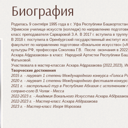
Биография
Родилась 9 сентября 1995 года в г. Уфа Республики Башкортостан.
Уфимское училище искусств (колледж) по направлению подготовк
класс преподавателя Сарваровой З.А. В 2017 г. вступила в трупп
В 2018 г. поступила в Оренбургский государственный институт ис
факультет по направлению подготовки «Вокальное искусство» («А
культуры РФ, профессора Соколова Г.В. После окончания в 2022 
Аскара Абдразакова» в класс Народной Артистки Республики Ба
Фатыховой.
Участвовала в мастер-классах Аскара Абдразакова (2022,2023), И
Творческие достижения
2015 г. - лауреат 1 степени Международного конкурса «Голоса 
2020 г. - лауреат 1 степени Международного фестиваля-конкурс
2021 г. - гастрольный тур в Республике Абхазия с исполнением
сопрано-соло В.Чолак - Месса
2022-2023 г. - Академия Вокального Искусства Аскара Абдразако
2022-2023 г. - Мастер-класс Аскара Абдразакова
2023 г. - Мастер-класс Игоря Морозова