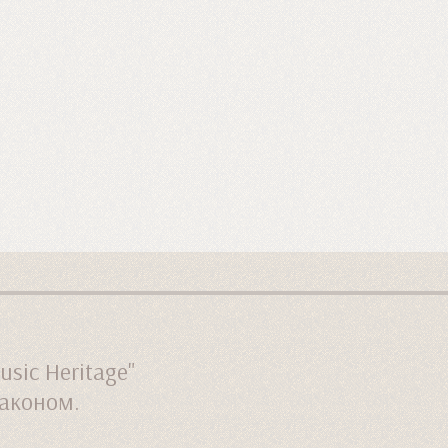
ic Heritage"
законом.