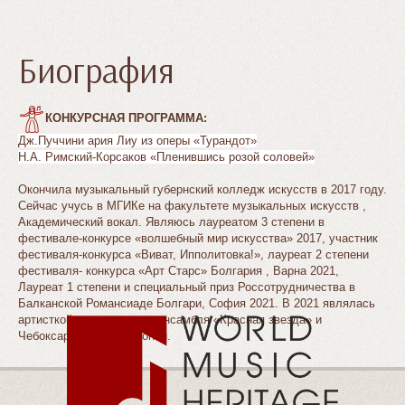
Биография
КОНКУРСНАЯ ПРОГРАММА:
Дж.Пуччини ария Лиу из оперы «Турандот»
Н.А. Римский-Корсаков «Пленившись розой соловей»
Окончила музыкальный губернский колледж искусств в 2017 году.
Сейчас учусь в МГИКе на факультете музыкальных искусств ,
Академический вокал. Являюсь лауреатом 3 степени в
фестивале-конкурсе «волшебный мир искусства» 2017, участник
фестиваля-конкурса «Виват, Ипполитовка!», лауреат 2 степени
фестиваля- конкурса «Арт Старс» Болгария , Варна 2021,
Лауреат 1 степени и специальный приз Россотрудничества в
Балканской Романсиаде Болгари, София 2021. В 2021 являлась
артисткой хора военного ансамбля «Красная звезда» и
Чебоксарской филармонии.